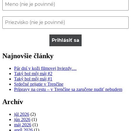
Najnovšie články
Pár dní v koži filmovej hviezdy…
Taký bol môj máj #2
Taký bol môj máj #1
Srdečné prijatie v Trenčíne
Prípravy na cestu – v Trenčíne sa zaručene nudiť nebudem
Archív
júl 2026
(2)
jún 2026
(1)
máj 2026
(1)
apríl 2026
(1)