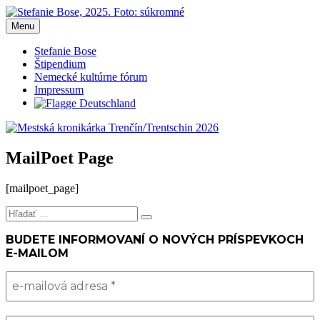
Prejsť
na
Menu
Mestská kronikárka Trenčín/Trentschin 2026
Blog Stefanie Bose, mestská kronikárka Trenčín 2026
obsah
Stefanie Bose
Štipendium
Nemecké kultúrne fórum
Impressum
MailPoet Page
[mailpoet_page]
Hľadať:
Vyhľadávanie
BUDETE INFORMOVANÍ O NOVÝCH PRÍSPEVKOCH
E-MAILOM