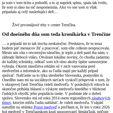
ja som v tom tichu a pohodlí, a to aj napriek splnu, spala tak tvrdo,
že som si ráno na nič nespomenula. Ako vo sne som si však
pripadala aj celý nasledujúci deň…
Živé prvomájové trhy v centre Trenčína.
Od dnešného dňa som teda kronikárka
v Trenčíne
… a pripadá mi to tak trocha neskutočne. Predstavu, že tu teraz
budem päť mesiacov žiť a pracovať, som ešte celkom nespracovala.
Mesto nás víta s otvoreným náručím, je teplo a deň patrí iba nám, v
záhrade štebocú vtáky. Otváram lokálne noviny, čo chodia zadarmo
do každej schránky, odkiaľ som ich ráno akoby úplne samozrejme
vybrala. Okrem množstva reklám sú v nich varovania pred
medveďmi a informácie, ako sa ľudia majú pre každý prípad
správať. Našťastie sa to týka stredného Slovenska, pomyslím si.
Onedlho nato mi na sociálnych sieťach vyskočí príspevok o tom, že
v okrajovej časti Trenčína videli medveďa. V posledných rokoch tu
skutočne pribúda hlásení o výskyte medveďa hnedého v blízkosti
ľudských obydlí, jeho populácia rastie. V podstate ide o dobrú
správu. Slovensko má od roku 2014 osem regionálnych
zásahových
tímov
, ktorým môžu ľudia nahlásiť, že videli medveďa. Vzápätí
natrafím na stránku
Pozor medveď
a prečítam si, že len v roku 2026
bol medveď v Trenčianskom kraji spozorovaný štrnásťkrát, pričom