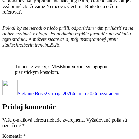
sa koná festival pripomínania Meeting Brno, ktorého súčasťou je aj
vzájomné zbližovanie Nemcov s Čechmi. Bude teda o čom
referovať.
Pokiaľ by ste neradi o niečo prišli, odporúčam vám prihlásiť sa na
odber noviniek z blogu. Jednoducho vyplňte formulár na začiatku
tejto stránky. A môžete sledovať aj môj instagramový profil
stadtschreiberin.trencin.2026.
Trenčín z výšky, s Mestskou vežou, synagógou a
piaristickým kostolom.
Autor
Publikované
Kategórie
Stefanie Bose
23. mája 2026
6. júna 2026
nezaradené
Pridaj komentár
Vaša e-mailová adresa nebude zverejnená.
Vyžadované polia sú
označené
*
Komentár
*