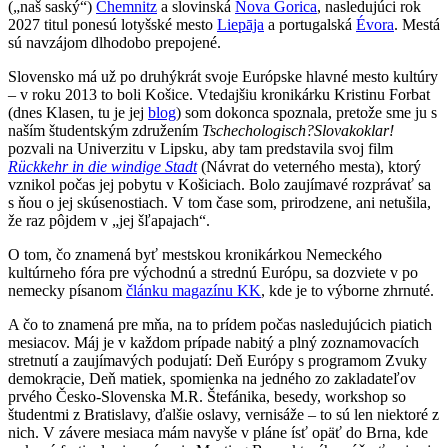
(„naš saský“)
Chemnitz
a slovinská
Nova Gorica
, nasledujúci rok
2027 titul ponesú lotyšské mesto
Liepāja
a portugalská
Évora
. Mestá
sú navzájom dlhodobo prepojené.
Slovensko má už po druhýkrát svoje Európske hlavné mesto kultúry
– v roku 2013 to boli Košice. Vtedajšiu kronikárku Kristinu Forbat
(dnes Klasen, tu je jej
blog
) som dokonca spoznala, pretože sme ju s
naším študentským združením
Tschechologisch?Slovakoklar!
pozvali na Univerzitu v Lipsku, aby tam predstavila svoj film
Rückkehr in die windige Stadt
(Návrat do veterného mesta), ktorý
vznikol počas jej pobytu v Košiciach. Bolo zaujímavé rozprávať sa
s ňou o jej skúsenostiach. V tom čase som, prirodzene, ani netušila,
že raz pôjdem v „jej šľapajach“.
O tom, čo znamená byť mestskou kronikárkou Nemeckého
kultúrneho fóra pre východnú a strednú Európu, sa dozviete v po
nemecky písanom
článku magazínu KK
, kde je to výborne zhrnuté.
A čo to znamená pre mňa, na to prídem počas nasledujúcich piatich
mesiacov. Máj je v každom prípade nabitý a plný zoznamovacích
stretnutí a zaujímavých podujatí: Deň Európy s programom Zvuky
demokracie, Deň matiek, spomienka na jedného zo zakladateľov
prvého Česko-Slovenska M.R. Štefánika, besedy, workshop so
študentmi z Bratislavy, ďalšie oslavy, vernisáže – to sú len niektoré z
nich. V závere mesiaca mám navyše v pláne ísť opäť do Brna, kde