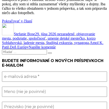
pokoj, aby som si stihla zaznamenať všetky myšlienky a dojmy. Iba
ťažko to všetko obsiahnem v jednom príspevku, a tak som pripravila
niečo ako fotopríbeh.
„Taký
Pokračovať v čítaní
Autor
bol
Publikované
Kategórie
môj
Stefanie Bose
máj
29. júna 2026
nezaradené
,
objavovanie
Značky
mesta
,
podujatie
,
spoločnosť
#1“
,
umenie
detské mestečko
,
korzo
Soblahovská
,
ladenie mesta
,
študijná exkurzia
,
synagoga
,
Amol K.
k
Patil
,
Deň Európy
Napíšte komentár
Hľadať:
Taký
Vyhľadávanie
bol
môj
BUDETE INFORMOVANÍ O NOVÝCH PRÍSPEVKOCH
máj
E-MAILOM
#1