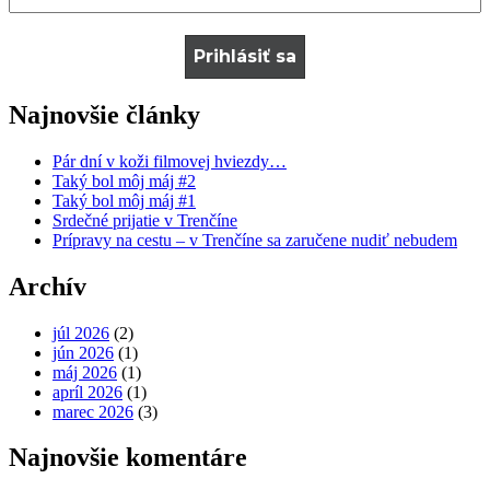
Najnovšie články
Pár dní v koži filmovej hviezdy…
Taký bol môj máj #2
Taký bol môj máj #1
Srdečné prijatie v Trenčíne
Prípravy na cestu – v Trenčíne sa zaručene nudiť nebudem
Archív
júl 2026
(2)
jún 2026
(1)
máj 2026
(1)
apríl 2026
(1)
marec 2026
(3)
Najnovšie komentáre