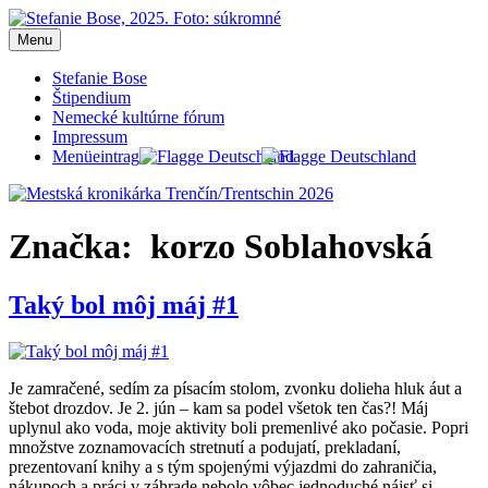
Prejsť
na
Menu
Mestská kronikárka Trenčín/Trentschin 2026
Blog Stefanie Bose, mestská kronikárka Trenčín 2026
obsah
Stefanie Bose
Štipendium
Nemecké kultúrne fórum
Impressum
Menüeintrag
Značka:
korzo Soblahovská
Taký bol môj máj #1
Je zamračené, sedím za písacím stolom, zvonku dolieha hluk áut a
štebot drozdov. Je 2. jún – kam sa podel všetok ten čas?! Máj
uplynul ako voda, moje aktivity boli premenlivé ako počasie. Popri
množstve zoznamovacích stretnutí a podujatí, prekladaní,
prezentovaní knihy a s tým spojenými výjazdmi do zahraničia,
nákupoch a práci v záhrade nebolo vôbec jednoduché nájsť si