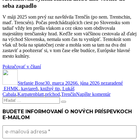
seba zapadlo
V máji 2025 som prvý raz navštívila Trenčín (po nem. Trentschin,
maď. Trencsén). Počas predchádzajúcich ciest po Slovensku som
tadiaľ vždy len prešla vlakom a cez okno som obdivovala
majestátny trenčiansky hrad. Keďže som väčšinou cestovala až ďalej
na východ Slovenska, nemala som čas tu vystúpiť. Tentokrát som
však už bola na spiatočnej ceste a mohla som sa tam na dva dni
zastaviť a poobzerať si, v tom čase ešte budúce, Európske hlavné
mesto kultúry.
„Budem
Pokračovať v čítaní
Autor
mestská
Publikované
Kategórie
kronikárka
Stefanie Bose
Trenčína
30. marca 2026
6. júna 2026
nezaradené
Značky
EHMK
,
kaviareň
,
knižný tip
2026!“
,
Lukáš
k
Cabala
,
Karpatenblatt
,
príchod
,
Trenčín
Napíšte komentár
Hľadať:
Budem
Vyhľadávanie
mestská
kronikárka
BUDETE INFORMOVANÍ O NOVÝCH PRÍSPEVKOCH
Trenčína
E-MAILOM
2026!