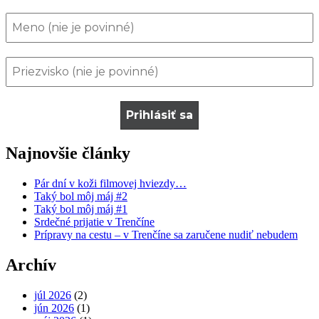
Najnovšie články
Pár dní v koži filmovej hviezdy…
Taký bol môj máj #2
Taký bol môj máj #1
Srdečné prijatie v Trenčíne
Prípravy na cestu – v Trenčíne sa zaručene nudiť nebudem
Archív
júl 2026
(2)
jún 2026
(1)