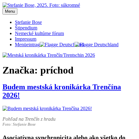
Prejsť
na
Menu
Mestská kronikárka Trenčín/Trentschin 2026
Blog Stefanie Bose, mestská kronikárka Trenčín 2026
obsah
Stefanie Bose
Štipendium
Nemecké kultúrne fórum
Impressum
Menüeintrag
Značka:
príchod
Budem mestská kronikárka Trenčína
2026!
Pohľad na Trenčín z hradu
Foto: Stefanie Bose
Asociatívna synchronicita alebo ako všetko do