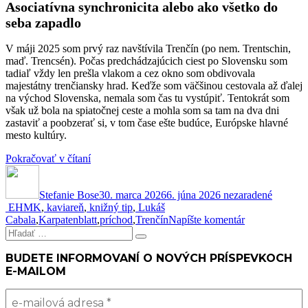
Asociatívna synchronicita alebo ako všetko do
seba zapadlo
V máji 2025 som prvý raz navštívila Trenčín (po nem. Trentschin,
maď. Trencsén). Počas predchádzajúcich ciest po Slovensku som
tadiaľ vždy len prešla vlakom a cez okno som obdivovala
majestátny trenčiansky hrad. Keďže som väčšinou cestovala až ďalej
na východ Slovenska, nemala som čas tu vystúpiť. Tentokrát som
však už bola na spiatočnej ceste a mohla som sa tam na dva dni
zastaviť a poobzerať si, v tom čase ešte budúce, Európske hlavné
mesto kultúry.
„Budem
Pokračovať v čítaní
Autor
mestská
Publikované
Kategórie
kronikárka
Stefanie Bose
Trenčína
30. marca 2026
6. júna 2026
nezaradené
Značky
EHMK
,
kaviareň
,
knižný tip
2026!“
,
Lukáš
k
Cabala
,
Karpatenblatt
,
príchod
,
Trenčín
Napíšte komentár
Hľadať:
Budem
Vyhľadávanie
mestská
kronikárka
BUDETE INFORMOVANÍ O NOVÝCH PRÍSPEVKOCH
Trenčína
E-MAILOM
2026!