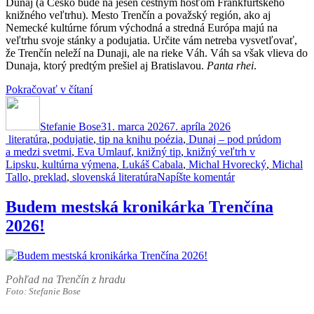
Dunaj (a Česko bude na jeseň čestným hosťom Frankfurtského
knižného veľtrhu). Mesto Trenčín a považský región, ako aj
Nemecké kultúrne fórum východná a stredná Európa majú na
veľtrhu svoje stánky a podujatia. Určite vám netreba vysvetľovať,
že Trenčín neleží na Dunaji, ale na rieke Váh. Váh sa však vlieva do
Dunaja, ktorý predtým prešiel aj Bratislavou.
Panta rhei
.
„Veľké
Pokračovať v čítaní
Autor
veci
Publikované
na
Stefanie Bose
obzore!“
31. marca 2026
7. apríla 2026
Kategórie
Značky
literatúra
,
podujatie
,
tip na knihu
poézia
,
Dunaj – pod prúdom
a medzi svetmi
,
Eva Umlauf
,
knižný tip
,
knižný veľtrh v
Lipsku
,
kultúrna výmena
,
Lukáš Cabala
,
Michal Hvorecký
,
Michal
k
Tallo
,
preklad
,
slovenská literatúra
Napíšte komentár
Veľké
veci
Budem mestská kronikárka Trenčína
na
2026!
obzore!
Pohľad na Trenčín z hradu
Foto: Stefanie Bose