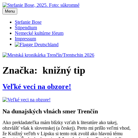
Prejsť
na
Menu
Mestská kronikárka Trenčín/Trentschin 2026
Blog Stefanie Bose, mestská kronikárka Trenčín 2026
obsah
Stefanie Bose
Štipendium
Nemecké kultúrne fórum
Impressum
Značka:
knižný tip
Veľké veci na obzore!
Na dunajských vlnách smer Trenčín
Ako prekladateľka mám blízky vzťah k literatúre ako takej,
obzvlášť však k slovenskej (a českej). Preto mi prišlo veľmi vhod,
že Knižný veľtrh v Lipsku si tento rok zvolil ako hlavnú tému