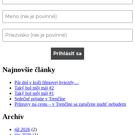
Najnovšie články
Pár dní v koži filmovej hviezdy…
Taký bol môj máj #2
Taký bol môj máj #1
Srdečné prijatie v Trenčíne
Prípravy na cestu – v Trenčíne sa zaručene nudiť nebudem
Archív
júl 2026
(2)
jún 2026
(1)