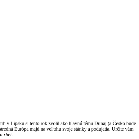
ľtrh v Lipsku si tento rok zvolil ako hlavnú tému Dunaj (a Česko bude
redná Európa majú na veľtrhu svoje stánky a podujatia. Určite vám
a rhei
.