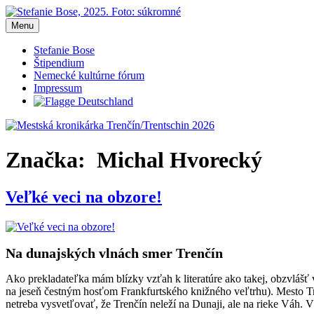
Prejsť
na
Menu
Mestská kronikárka Trenčín/Trentschin 2026
Blog Stefanie Bose, mestská kronikárka Trenčín 2026
obsah
Stefanie Bose
Štipendium
Nemecké kultúrne fórum
Impressum
Značka:
Michal Hvorecký
Veľké veci na obzore!
Na dunajských vlnách smer Trenčín
Ako prekladateľka mám blízky vzťah k literatúre ako takej, obzvlášť 
na jeseň čestným hosťom Frankfurtského knižného veľtrhu). Mesto Tr
netreba vysvetľovať, že Trenčín neleží na Dunaji, ale na rieke Váh. V