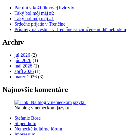
Pár dní v koži filmovej hviezdy…
Taký bol môj máj #2
Taký bol môj máj #1
Srdečné prijatie v Trenčíne
Prípravy na cestu – v Trenčíne sa zaručene nudiť nebudem
Archív
júl 2026
(2)
jún 2026
(1)
máj 2026
(1)
apríl 2026
(1)
marec 2026
(3)
Najnovšie komentáre
Na blog v nemeckom jazyku
Stefanie Bose
Štipendium
Nemecké kultúrne fórum
Impressum