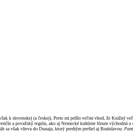
však k slovenskej (a českej). Preto mi prišlo veľmi vhod, že Knižný ve
enčín a považský región, ako aj Nemecké kultúrne fórum východná a st
áh sa však vlieva do Dunaja, ktorý predtým prešiel aj Bratislavou.
Pant