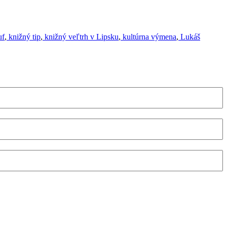
uf
,
knižný tip
,
knižný veľtrh v Lipsku
,
kultúrna výmena
,
Lukáš