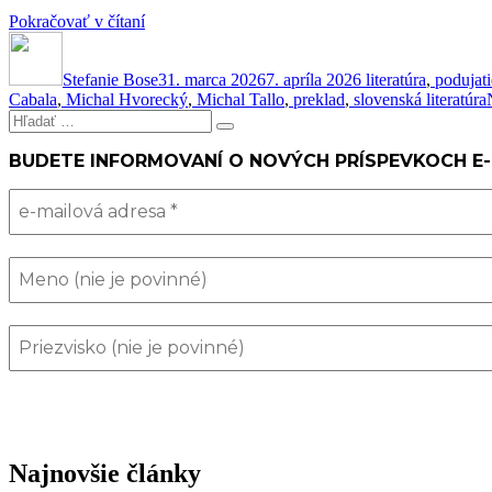
„Veľké
Pokračovať v čítaní
Autor
veci
Publikované
Kategórie
na
Stefanie Bose
obzore!“
31. marca 2026
7. apríla 2026
literatúra
,
podujati
Cabala
,
Michal Hvorecký
,
Michal Tallo
,
preklad
,
slovenská literatúra
Hľadať:
Vyhľadávanie
BUDETE INFORMOVANÍ O NOVÝCH PRÍSPEVKOCH E
Najnovšie články