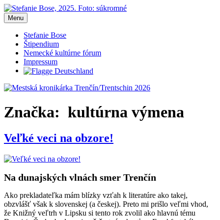
Prejsť
na
Menu
Mestská kronikárka Trenčín/Trentschin 2026
Blog Stefanie Bose, mestská kronikárka Trenčín 2026
obsah
Stefanie Bose
Štipendium
Nemecké kultúrne fórum
Impressum
Značka:
kultúrna výmena
Veľké veci na obzore!
Na dunajských vlnách smer Trenčín
Ako prekladateľka mám blízky vzťah k literatúre ako takej,
obzvlášť však k slovenskej (a českej). Preto mi prišlo veľmi vhod,
že Knižný veľtrh v Lipsku si tento rok zvolil ako hlavnú tému