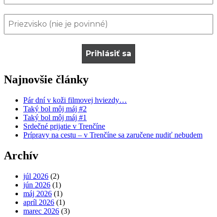
Najnovšie články
Pár dní v koži filmovej hviezdy…
Taký bol môj máj #2
Taký bol môj máj #1
Srdečné prijatie v Trenčíne
Prípravy na cestu – v Trenčíne sa zaručene nudiť nebudem
Archív
júl 2026
(2)
jún 2026
(1)
máj 2026
(1)
apríl 2026
(1)
marec 2026
(3)