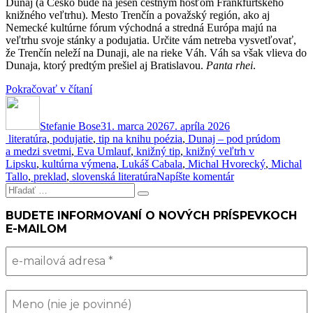
Dunaj (a Česko bude na jeseň čestným hosťom Frankfurtského
knižného veľtrhu). Mesto Trenčín a považský región, ako aj
Nemecké kultúrne fórum východná a stredná Európa majú na
veľtrhu svoje stánky a podujatia. Určite vám netreba vysvetľovať,
že Trenčín neleží na Dunaji, ale na rieke Váh. Váh sa však vlieva do
Dunaja, ktorý predtým prešiel aj Bratislavou.
Panta rhei
.
„Veľké
Pokračovať v čítaní
Autor
veci
Publikované
na
Stefanie Bose
obzore!“
31. marca 2026
7. apríla 2026
Kategórie
Značky
literatúra
,
podujatie
,
tip na knihu
poézia
,
Dunaj – pod prúdom
a medzi svetmi
,
Eva Umlauf
,
knižný tip
,
knižný veľtrh v
Lipsku
,
kultúrna výmena
,
Lukáš Cabala
,
Michal Hvorecký
,
Michal
k
Tallo
,
preklad
,
slovenská literatúra
Napíšte komentár
Hľadať:
Veľké
Vyhľadávanie
veci
na
BUDETE INFORMOVANÍ O NOVÝCH PRÍSPEVKOCH
obzore!
E-MAILOM